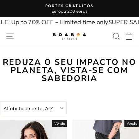
Pular
PORTES GRATUITOS
para
Europa 200 euros
slideshow
o
pausa
 to 70% OFF – Limited time only
SUPER SALE! Up 
Conteúdo
NAVEGAÇÃO
PESQ
C
REDUZA O SEU IMPACTO NO
PLANETA, VISTA-SE COM
SABEDORIA
ORDENAR
Venda
Venda