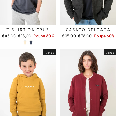
T-SHIRT DA CRUZ
CASACO DELGADA
Preço
Preço
Preço
Preço
€45,00
€18,00
Poupe 60%
€95,00
€38,00
Poupe 60%
normal
de
normal
de
saldo
saldo
Venda
Venda