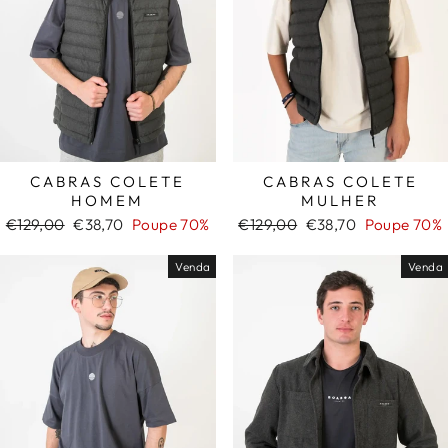
CABRAS COLETE
CABRAS COLETE
HOMEM
MULHER
Preço
Preço
Preço
Preço
€129,00
€38,70
Poupe 70%
€129,00
€38,70
Poupe 70%
normal
de
normal
de
saldo
saldo
Venda
Venda