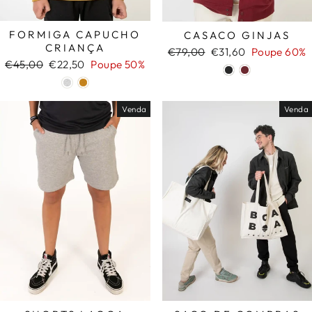
FORMIGA CAPUCHO
CASACO GINJAS
CRIANÇA
Preço
Preço
€79,00
€31,60
Poupe 60%
Preço
Preço
€45,00
€22,50
Poupe 50%
normal
de
normal
de
saldo
saldo
Venda
Venda