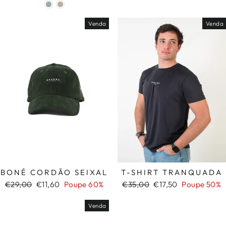
normal
de
saldo
saldo
Venda
Venda
BONÉ CORDÃO SEIXAL
T-SHIRT TRANQUADA
Preço
Preço
Preço
Preço
€29,00
€11,60
Poupe 60%
€35,00
€17,50
Poupe 50%
normal
de
normal
de
saldo
saldo
Venda