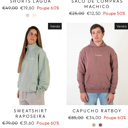
SHORTS LAGOA
SACO DE COMPRAS
MACHICO
Preço
Preço
€49,00
€19,60
Poupe 60%
normal
de
Preço
Preço
€25,00
€12,50
Poupe 50%
saldo
normal
de
saldo
Venda
Venda
SWEATSHIRT
CAPUCHO RATBOY
RAPOSEIRA
Preço
Preço
€85,00
€34,00
Poupe 60%
Preço
Preço
normal
de
€79,00
€31,60
Poupe 60%