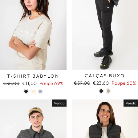
CALÇAS BUXO
T-SHIRT BABYLON
Preço
Preço
€59,00
€23,60
Poupe 60%
Preço
Preço
€35,00
€11,00
Poupe 69%
normal
de
normal
de
saldo
saldo
Venda
Venda